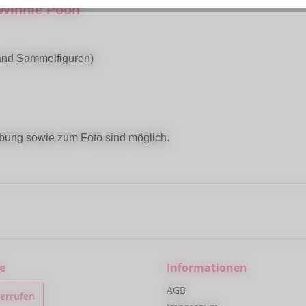
 Winnie Pooh"
land Sammelfiguren)
bung sowie zum Foto sind möglich.
e
Informationen
AGB
derrufen