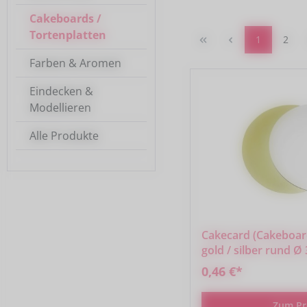
Cakeboards /
Tortenplatten
Seite
Seite
1
2
Farben & Aromen
Eindecken &
Modellieren
Alle Produkte
Cakecard (Cakeboard
gold / silber rund Ø
0,46 €*
Zum Pr