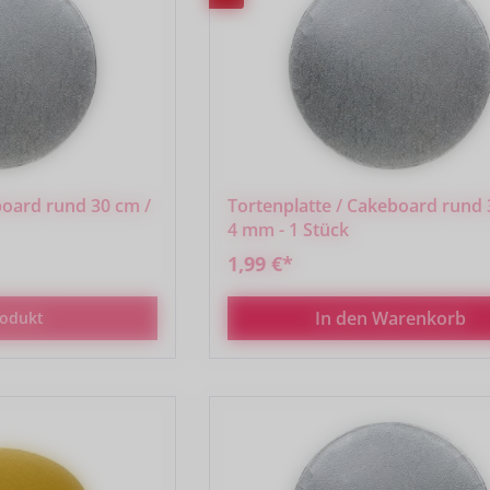
board rund 30 cm /
Tortenplatte / Cakeboard rund 
4 mm - 1 Stück
1,99 €*
In den Warenkorb
odukt