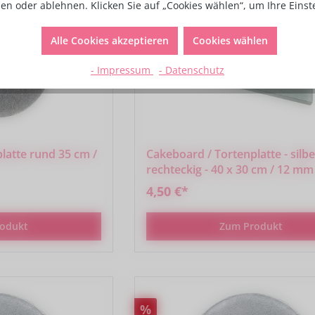
en oder ablehnen. Klicken Sie auf „Cookies wählen“, um Ihre Eins
Alle Cookies akzeptieren
Cookies wählen
- Impressum
- Datenschutz
latte rund 35 cm /
Cakeboard / Tortenplatte - silbe
rechteckig - 40 x 30 cm / 12 mm
4,50 €*
odukt
Zum Produkt
Rabatt
%