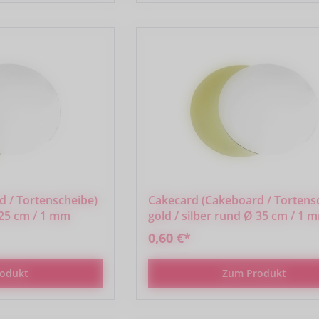
 / Tortenscheibe)
Cakecard (Cakeboard / Tortens
 25 cm / 1 mm
gold / silber rund Ø 35 cm / 1 
0,60 €*
odukt
Zum Produkt