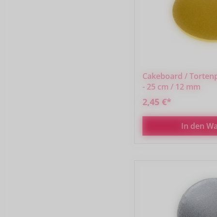
Cakeboard / Tortenpl
- 25 cm / 12 mm
2,45 €*
In den W