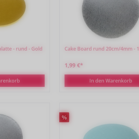
atte - rund - Gold
Cake Board rund 20cm/4mm - 1
1,99 €*
arenkorb
In den Warenkorb
Rabatt
%