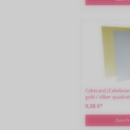
Cakecard (Cakeboard
gold / silber quadra
0,38 €*
Zum Pr