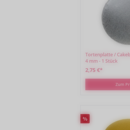
Tortenplatte / Cake
4 mm - 1 Stück
2,75 €*
Zum Pr
Rabatt
%