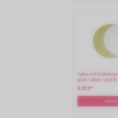
Cakecard (Cakeboard
gold / silber rund Ø
0,39 €*
Zum Pr