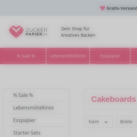
 Hauptinhalt springen
Zur Suche springen
Zur Hauptnavigation springen
Gratis-Versan
Dein Shop für
kreatives Backen
% Sale %
Lebensmitteltinte
Esspapier
Öffne oder Schließe das Dropdown der Kate
Öffne oder Schließe da
Öff
% Sale %
Cakeboards 
Lebensmitteltinte
Esspapier
Form
Breite
Starter-Sets