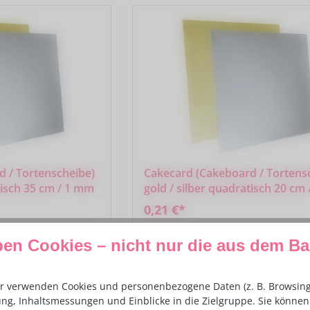
 / Tortenscheibe)
Cakecard (Cakeboard / Tortens
tisch 35 cm / 1 mm
gold / silber quadratisch 20 cm
0,21 €*
ben Cookies – nicht nur die aus dem B
odukt
Zum Produkt
r verwenden Cookies und personenbezogene Daten (z. B. Browsing-
ng, Inhaltsmessungen und Einblicke in die Zielgruppe. Sie können 