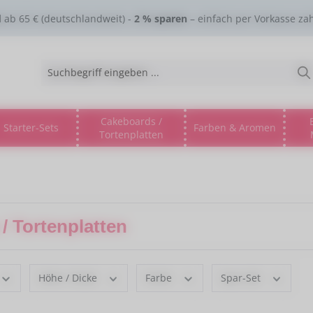
d
ab 65 € (deutschlandweit) -
2 % sparen
– einfach per Vorkasse za
Cakeboards /
Starter-Sets
Farben & Aromen
Tortenplatten
gorie % Sale %
s Dropdown der Kategorie Lebensmitteltinte
ne oder Schließe das Dropdown der Kategorie Esspapier
/ Tortenplatten
Höhe / Dicke
Farbe
Spar-Set