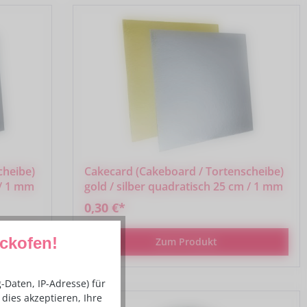
cheibe)
Cakecard (Cakeboard / Tortenscheibe)
 / 1 mm
gold / silber quadratisch 25 cm / 1 mm
0,30 €*
ackofen!
Zum Produkt
Daten, IP-Adresse) für
dies akzeptieren, Ihre