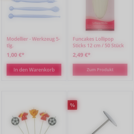
Modellier - Werkzeug 5-
Funcakes Lollipop
tlg.
Sticks 12 cm / 50 Stück
1,00 €*
2,49 €*
In den Warenkorb
Zum Produkt
Rabatt
%