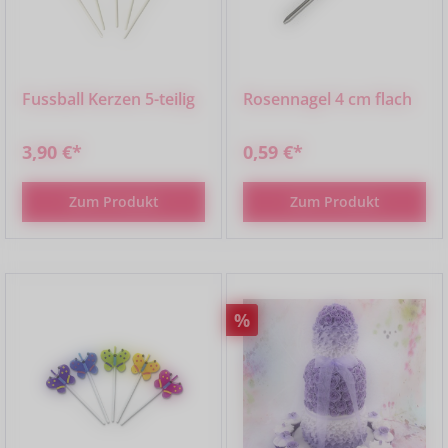
Fussball Kerzen 5-teilig
Rosennagel 4 cm flach
3,90 €*
0,59 €*
Zum Produkt
Zum Produkt
Rabatt
%