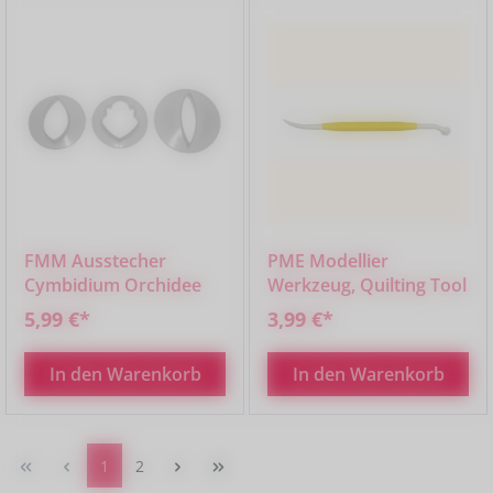
FMM Ausstecher
PME Modellier
Cymbidium Orchidee
Werkzeug, Quilting Tool
5,99 €*
3,99 €*
In den Warenkorb
In den Warenkorb
Seite
Seite
1
2