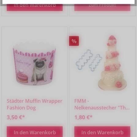
In den Warenkorb
Zum Produkt
Rabatt
%
Städter Muffin Wrapper
FMM -
Fashion Dog
Nelkenausstecher "The
Easiest Carnation Ever"
3,50 €*
1,80 €*
2er Set
In den Warenkorb
In den Warenkorb