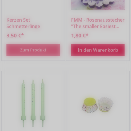
Kerzen Set
FMM - Rosenausstecher
Schmetterlinge
"The smaller Easiest
Rose Ever" 2er Set
3,50 €*
1,80 €*
In den Warenkorb
Zum Produkt