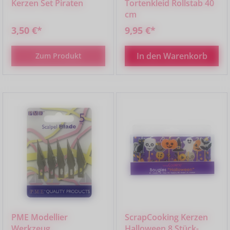
Kerzen Set Piraten
Tortenkleid Rollstab 40
cm
3,50 €*
9,95 €*
In den Warenkorb
Zum Produkt
PME Modellier
ScrapCooking Kerzen
Werkzeug,
Halloween 8 Stück-