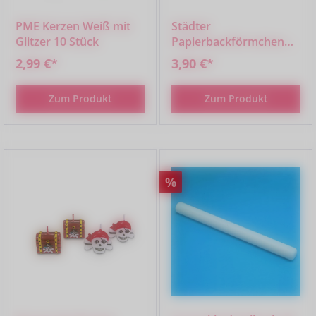
PME Kerzen Weiß mit
Städter
Glitzer 10 Stück
Papierbackförmchen
Party
2,99 €*
3,90 €*
Zum Produkt
Zum Produkt
Rabatt
%