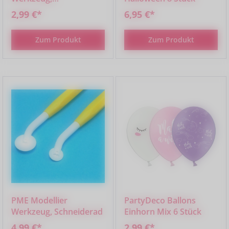
Scalpellklinge für
2,99 €*
6,95 €*
Messer 5 Stück
Zum Produkt
Zum Produkt
PME Modellier
PartyDeco Ballons
Werkzeug, Schneiderad
Einhorn Mix 6 Stück
4,99 €*
2,99 €*