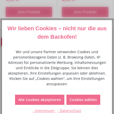
Zum Produkt
Zum Produkt
Wir lieben Cookies – nicht nur die aus
dem Backofen!
Rabatt
%
Wir und unsere Partner verwenden Cookies und
personenbezogene Daten (z. B. Browsing-Daten, IP-
Adresse) für personalisierte Werbung, Inhaltsmessungen
und Einblicke in die Zielgruppe. Sie können dies
akzeptieren, Ihre Einstellungen anpassen oder ablehnen.
Klicken Sie auf „Cookies wählen“, um Ihre Einstellungen
anzupassen.
FMM Rose Petal set/5
JEM Arum/Calla Lily
set/3
Alle Cookies akzeptieren
Cookies wählen
3,36 €*
5,49 €*
- Impressum
- Datenschutz