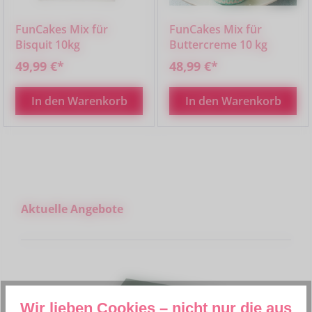
FunCakes Mix für
FunCakes Mix für
Bisquit 10kg
Buttercreme 10 kg
49,99 €*
48,99 €*
In den Warenkorb
In den Warenkorb
Produktgalerie überspringen
Aktuelle Angebote
Wir lieben Cookies – nicht nur die aus