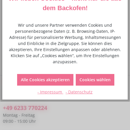
dem Backofen!
Wir und unsere Partner verwenden Cookies und
personenbezogene Daten (z. B. Browsing-Daten, IP-
Adresse) für personalisierte Werbung, Inhaltsmessungen
Cakeboard / Tortenplatte - silber - rechteckig -
und Einblicke in die Zielgruppe. Sie können dies
40 x 30 cm / 12 mm
akzeptieren, Ihre Einstellungen anpassen oder ablehnen.
Klicken Sie auf „Cookies wählen“, um Ihre Einstellungen
4,50 €*
anzupassen.
Alle Cookies akzeptieren
Cookies wählen
Service-Hotline
Bei Fragen kannst du uns gerne telefonisch unter folgender
- Impressum
- Datenschutz
Nummer kontaktieren:
+49 6233 770224
Montag - Freitag
09:00 - 15:00 Uhr