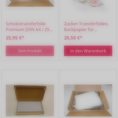
Schokotransferfolie
Zucker-Transferfolien,
Premium (DIN A4 / 25
Backpapier für
Blatt)
Meringue - blanko - 25
25,95 €*
26,50 €*
Blatt -
In den Warenkorb
Zum Produkt