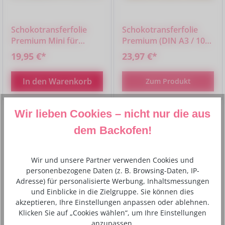
Schokotransferfolie
Schokotransferfolie
Premium Mini für
Premium (DIN A3 / 10
Schokoformen 25 Stück
Blatt)
19,95 €*
23,97 €*
In den Warenkorb
Zum Produkt
Wir lieben Cookies – nicht nur die aus
dem Backofen!
Produktgalerie überspringen
Aktuelle Angebote
Wir und unsere Partner verwenden Cookies und
personenbezogene Daten (z. B. Browsing-Daten, IP-
Adresse) für personalisierte Werbung, Inhaltsmessungen
und Einblicke in die Zielgruppe. Sie können dies
akzeptieren, Ihre Einstellungen anpassen oder ablehnen.
Klicken Sie auf „Cookies wählen“, um Ihre Einstellungen
anzupassen.