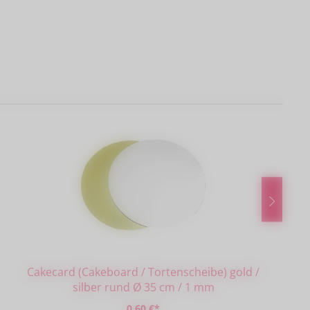
Cakecard (Cakeboard / Tortenscheibe) gold /
silber rund Ø 35 cm / 1 mm
0,60 €*