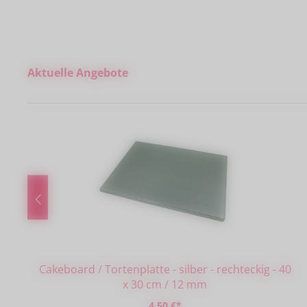
Produktgalerie überspringen
Aktuelle Angebote
Cakeboard / Tortenplatte - silber - rechteckig - 40
x 30 cm / 12 mm
4,50 €*