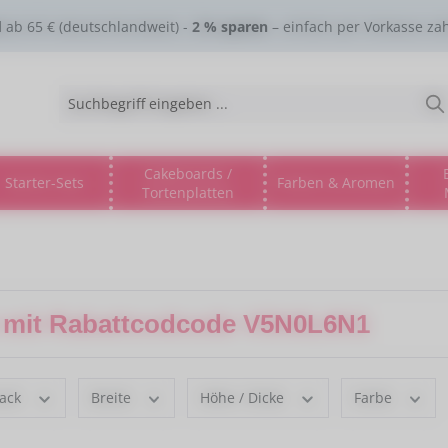
d
ab 65 € (deutschlandweit) -
2 % sparen
– einfach per Vorkasse za
Cakeboards /
Starter-Sets
Farben & Aromen
Tortenplatten
gorie % Sale %
s Dropdown der Kategorie Lebensmitteltinte
ne oder Schließe das Dropdown der Kategorie Esspapier
t mit Rabattcodcode V5N0L6N1
ack
Breite
Höhe / Dicke
Farbe