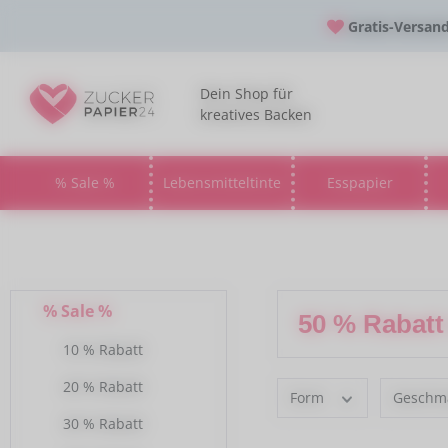
 Hauptinhalt springen
Zur Suche springen
Zur Hauptnavigation springen
Gratis-Versan
Dein Shop für
kreatives Backen
% Sale %
Lebensmitteltinte
Esspapier
Öffne oder Schließe das Dropdown der Kate
Öffne oder Schließe da
Öff
% Sale %
50 % Rabat
10 % Rabatt
20 % Rabatt
Form
Geschm
30 % Rabatt