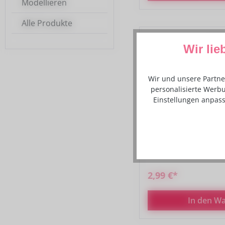
Modellieren
Alle Produkte
Wir lie
Wir und unsere Partne
personalisierte Werbu
Einstellungen anpass
LorAnn Aroma - Pfef
2,99 €*
In den W