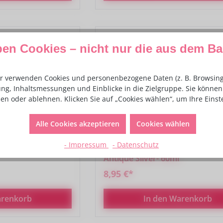
ben Cookies – nicht nur die aus dem B
r verwenden Cookies und personenbezogene Daten (z. B. Browsing-
ng, Inhaltsmessungen und Einblicke in die Zielgruppe. Sie können 
en oder ablehnen. Klicken Sie auf „Cookies wählen“, um Ihre Eins
Alle Cookies akzeptieren
Cookies wählen
- Impressum
- Datenschutz
ferminze - 3.7ml
Sugarflair Airbrush Colouring -G
Antique Silver- 60ml
8,95 €*
arenkorb
In den Warenkorb