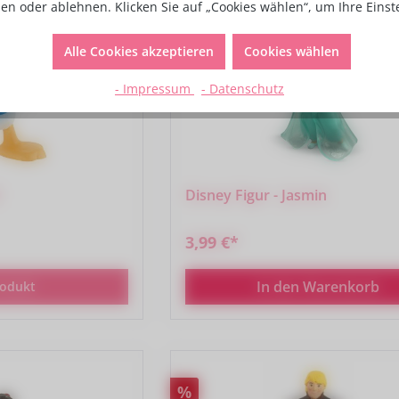
en oder ablehnen. Klicken Sie auf „Cookies wählen“, um Ihre Eins
Rabatt
%
Alle Cookies akzeptieren
Cookies wählen
- Impressum
- Datenschutz
Disney Figur - Jasmin
3,99 €*
In den Warenkorb
odukt
Rabatt
%