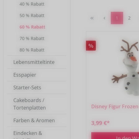
40 % Rabatt
50 % Rabatt
Seite
Seite
1
2
60 % Rabatt
70 % Rabatt
Rabatt
%
80 % Rabatt
Lebensmitteltinte
Esspapier
Starter-Sets
Cakeboards /
Disney Figur Frozen 
Tortenplatten
Farben & Aromen
3,99 €*
Eindecken &
In den W