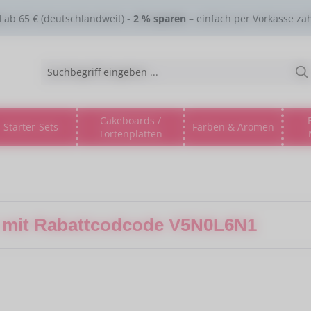
d
ab 65 € (deutschlandweit) -
2 % sparen
– einfach per Vorkasse za
Cakeboards /
Starter-Sets
Farben & Aromen
Tortenplatten
gorie % Sale %
s Dropdown der Kategorie Lebensmitteltinte
ne oder Schließe das Dropdown der Kategorie Esspapier
t mit Rabattcodcode V5N0L6N1