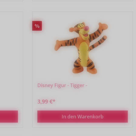
Rabatt
%
Disney Figur - Tigger -
3,99 €*
In den Warenkorb