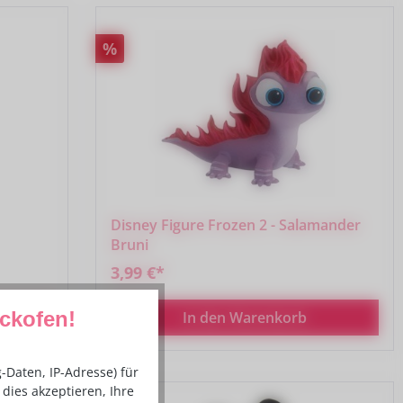
Rabatt
%
Disney Figure Frozen 2 - Salamander
Bruni
3,99 €*
ackofen!
In den Warenkorb
Daten, IP-Adresse) für
dies akzeptieren, Ihre