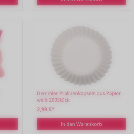
l
Demmler Pralinenkapseln aus Papier
weiß 200Stück
2,99 €*
In den Warenkorb