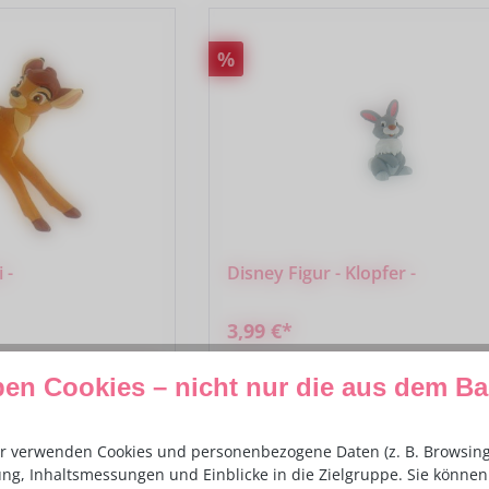
Rabatt
%
 -
Disney Figur - Klopfer -
3,99 €*
ben Cookies – nicht nur die aus dem B
arenkorb
In den Warenkorb
r verwenden Cookies und personenbezogene Daten (z. B. Browsing-
ng, Inhaltsmessungen und Einblicke in die Zielgruppe. Sie können 