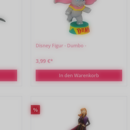
Disney Figur - Dumbo -
3,99 €*
In den Warenkorb
Rabatt
%