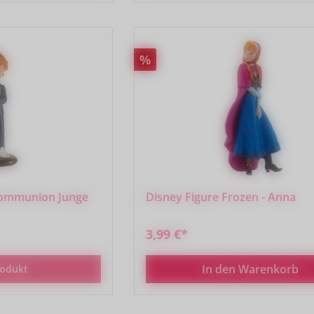
Rabatt
%
Kommunion Junge
Disney Figure Frozen - Anna
3,99 €*
In den Warenkorb
odukt