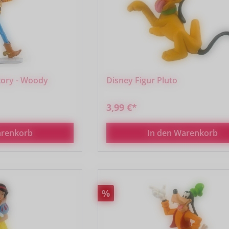
tory - Woody
Disney Figur Pluto
3,99 €*
arenkorb
In den Warenkorb
Rabatt
%