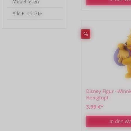
Modellieren
Alle Produkte
Rabatt
%
Disney Figur - Winn
Honigtopf -
3,99 €*
In den W