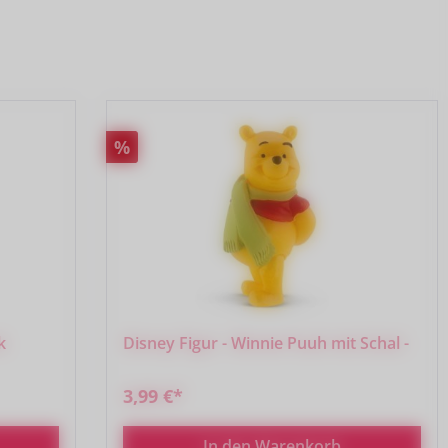
Rabatt
%
k
Disney Figur - Winnie Puuh mit Schal -
3,99 €*
In den Warenkorb