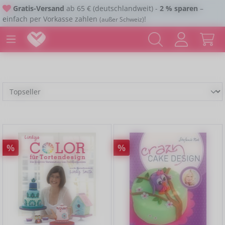
Gratis-Versand
ab 65 € (deutschlandweit) -
2 % sparen
–
Zum Hauptinhalt springen
einfach per Vorkasse zahlen
!
(außer Schweiz)
Rabatt
Rabatt
%
%