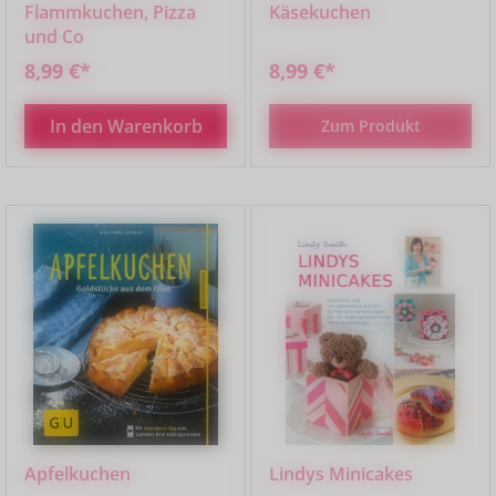
Flammkuchen, Pizza
Käsekuchen
und Co
8,99 €*
8,99 €*
In den Warenkorb
Zum Produkt
Apfelkuchen
Lindys Minicakes