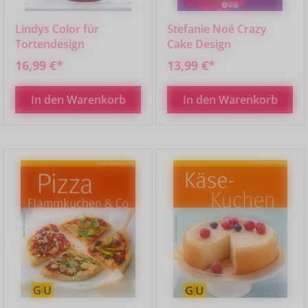
Lindys Color für
Stefanie Noé Crazy
Tortendesign
Cake Design
16,99 €*
13,99 €*
In den Warenkorb
In den Warenkorb