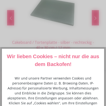
Cakeboard / Tortenplatte - silber - rechteckig -
40 x 30 cm / 12 mm
4,50 €*
Wir lieben Cookies – nicht nur die aus
dem Backofen!
Service-Hotline
Wir und unsere Partner verwenden Cookies und
Bei Fragen kannst du uns gerne telefonisch unter folgender
personenbezogene Daten (z. B. Browsing-Daten, IP-
Nummer kontaktieren:
Adresse) für personalisierte Werbung, Inhaltsmessungen
und Einblicke in die Zielgruppe. Sie können dies
+49 6233 770224
akzeptieren, Ihre Einstellungen anpassen oder ablehnen.
Klicken Sie auf „Cookies wählen“, um Ihre Einstellungen
Montag - Freitag