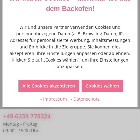
dem Backofen!
Wir und unsere Partner verwenden Cookies und
personenbezogene Daten (z. B. Browsing-Daten, IP-
Adresse) für personalisierte Werbung, Inhaltsmessungen
Cakeboard / Tortenplatte - silber - rechteckig -
und Einblicke in die Zielgruppe. Sie können dies
40 x 30 cm / 12 mm
akzeptieren, Ihre Einstellungen anpassen oder ablehnen.
Klicken Sie auf „Cookies wählen“, um Ihre Einstellungen
4,50 €*
anzupassen.
Alle Cookies akzeptieren
Cookies wählen
Service-Hotline
Bei Fragen kannst du uns gerne telefonisch unter folgender
- Impressum
- Datenschutz
Nummer kontaktieren:
+49 6233 770224
Montag - Freitag
09:00 - 15:00 Uhr