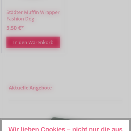
Städter Muffin Wrapper
Fashion Dog
3,50 €*
In den Warenkorb
Produktgalerie überspringen
Aktuelle Angebote
Wir lieben Cookies – nicht nur die aus