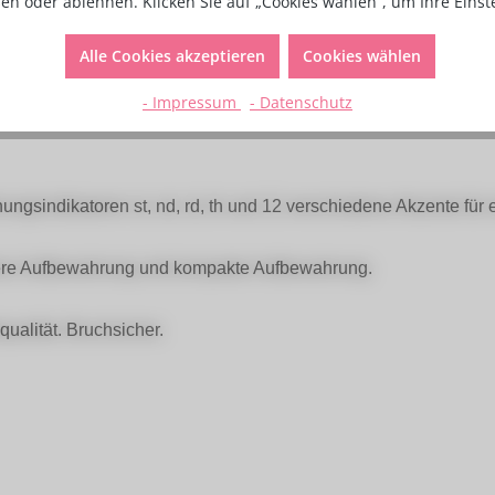
en oder ablehnen. Klicken Sie auf „Cookies wählen“, um Ihre Eins
Zahlen & Zeichen Stempel"
Alle Cookies akzeptieren
Cookies wählen
änzt die PME Fun Font Collection 1. Dieses Set besteht aus he
 Kuchen oder Cupcakes eine persönliche Nachricht hinzuzufüge
- Impressum
- Datenschutz
nungsindikatoren st, nd, rd, th und 12 verschiedene Akzente für
here Aufbewahrung und kompakte Aufbewahrung.
ualität. Bruchsicher.