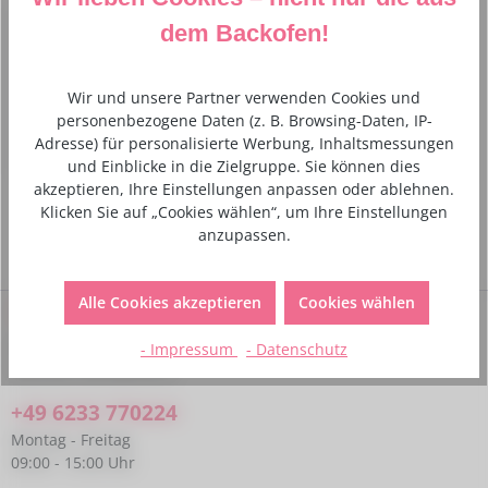
dem Backofen!
Beschreibung
Schöner Ausstecher, nicht nur für Liebesbeweise!
spülmaschinenfest, rostfrei, 5,5 cm Edelstahl
Mehr
Wir und unsere Partner verwenden Cookies und
personenbezogene Daten (z. B. Browsing-Daten, IP-
Adresse) für personalisierte Werbung, Inhaltsmessungen
Hersteller- und Sicherheitsinformationen
und Einblicke in die Zielgruppe. Sie können dies
akzeptieren, Ihre Einstellungen anpassen oder ablehnen.
Klicken Sie auf „Cookies wählen“, um Ihre Einstellungen
anzupassen.
Alle Cookies akzeptieren
Cookies wählen
Service-Hotline
Bei Fragen kannst du uns gerne telefonisch unter folgender
- Impressum
- Datenschutz
Nummer kontaktieren:
+49 6233 770224
Montag - Freitag
09:00 - 15:00 Uhr