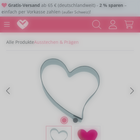
Gratis-Versand
ab 65 € (deutschlandweit) -
2 % sparen
–
Zum Hauptinhalt springen
einfach per Vorkasse zahlen
!
(außer Schweiz)
Alle Produkte
Ausstechen & Prägen
Bildergalerie überspringen