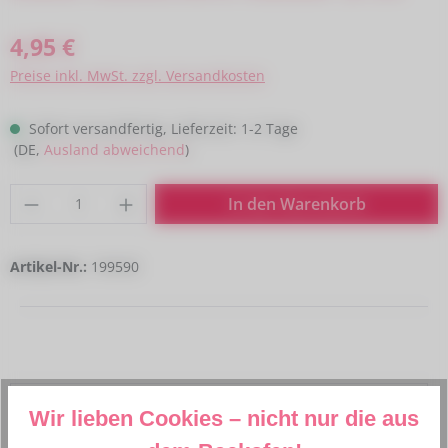
Regulärer Preis:
4,95 €
Preise inkl. MwSt. zzgl. Versandkosten
Sofort versandfertig, Lieferzeit: 1-2 Tage
(DE,
Ausland abweichend
)
Produkt Anzahl: Gib den gewünschten Wert
In den Warenkorb
Artikel-Nr.:
199590
Beschreibung
Wir lieben Cookies – nicht nur die aus
Jungs finden Bagger unwiderstehlich. Mädchen natürlich