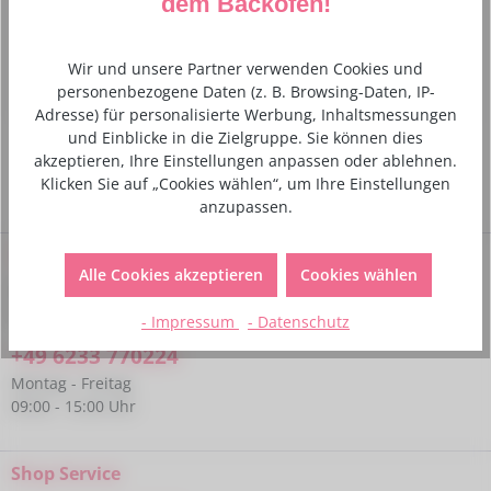
dem Backofen!
auch – besonders wenn die Radlader aus Plätzchenteig
gefertig wurden!…
Mehr
Wir und unsere Partner verwenden Cookies und
Hersteller- und Sicherheitsinformationen
personenbezogene Daten (z. B. Browsing-Daten, IP-
Adresse) für personalisierte Werbung, Inhaltsmessungen
und Einblicke in die Zielgruppe. Sie können dies
akzeptieren, Ihre Einstellungen anpassen oder ablehnen.
Klicken Sie auf „Cookies wählen“, um Ihre Einstellungen
anzupassen.
Service-Hotline
Alle Cookies akzeptieren
Cookies wählen
Bei Fragen kannst du uns gerne telefonisch unter folgender
Nummer kontaktieren:
- Impressum
- Datenschutz
+49 6233 770224
Montag - Freitag
09:00 - 15:00 Uhr
Shop Service