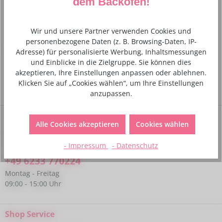
dem Backofen!
Phantasie keine Grenzen gesetzt. Ob zum Ausstechen von
Teig, Modellierma…
Mehr
Wir und unsere Partner verwenden Cookies und
Hersteller- und Sicherheitsinformationen
personenbezogene Daten (z. B. Browsing-Daten, IP-
Adresse) für personalisierte Werbung, Inhaltsmessungen
und Einblicke in die Zielgruppe. Sie können dies
akzeptieren, Ihre Einstellungen anpassen oder ablehnen.
Klicken Sie auf „Cookies wählen“, um Ihre Einstellungen
anzupassen.
Service-Hotline
Alle Cookies akzeptieren
Cookies wählen
Bei Fragen kannst du uns gerne telefonisch unter folgender
Nummer kontaktieren:
- Impressum
- Datenschutz
+49 6233 770224
Montag - Freitag
09:00 - 15:00 Uhr
Shop Service