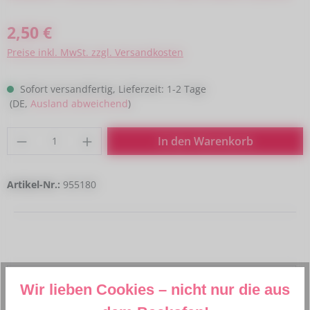
Regulärer Preis:
2,50 €
Preise inkl. MwSt. zzgl. Versandkosten
Sofort versandfertig, Lieferzeit: 1-2 Tage
(DE,
Ausland abweichend
)
Produkt Anzahl: Gib den gewünschten Wert
In den Warenkorb
Artikel-Nr.:
955180
Beschreibung
Wir lieben Cookies – nicht nur die aus
Mit unseren klitzekleinen Ausstechformen sind Ihrer