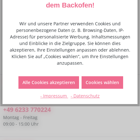
dem Backofen!
Mit diesem Set können Sie nach Herzenzlust garnieren,
dekorieren, Plätzchen ausstechen und Kekse backen.
Beschreibung Weißbl…
Mehr
Wir und unsere Partner verwenden Cookies und
personenbezogene Daten (z. B. Browsing-Daten, IP-
Hersteller- und Sicherheitsinformationen
Adresse) für personalisierte Werbung, Inhaltsmessungen
und Einblicke in die Zielgruppe. Sie können dies
akzeptieren, Ihre Einstellungen anpassen oder ablehnen.
Klicken Sie auf „Cookies wählen“, um Ihre Einstellungen
anzupassen.
Service-Hotline
Alle Cookies akzeptieren
Cookies wählen
Bei Fragen kannst du uns gerne telefonisch unter folgender
- Impressum
- Datenschutz
Nummer kontaktieren:
+49 6233 770224
Montag - Freitag
09:00 - 15:00 Uhr