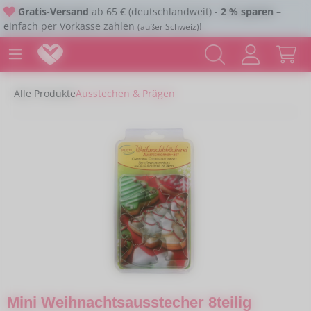
Gratis-Versand
ab 65 € (deutschlandweit) -
2 % sparen
–
Zum Hauptinhalt springen
einfach per Vorkasse zahlen
!
(außer Schweiz)
Alle Produkte
Ausstechen & Prägen
Bildergalerie überspringen
Mini Weihnachtsausstecher 8teilig