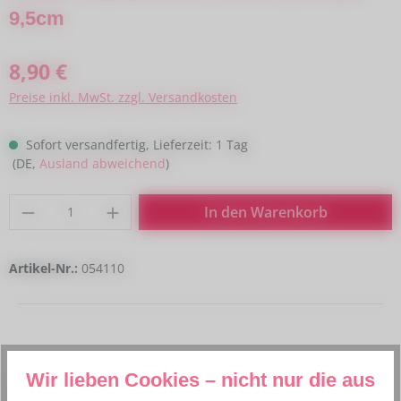
9,5cm
Regulärer Preis:
8,90 €
Preise inkl. MwSt. zzgl. Versandkosten
Sofort versandfertig, Lieferzeit: 1 Tag
(DE,
Ausland abweichend
)
Produkt Anzahl: Gib den gewünschten Wert
In den Warenkorb
Artikel-Nr.:
054110
Wir lieben Cookies – nicht nur die aus
Beschreibung