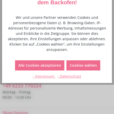
dem Backofen!
Oh Tannenbaum, oh Tannenbaum.... Edelstahl, rostfrei,
spülmaschinenfest 9,5 cm Edelstahl
Mehr
Wir und unsere Partner verwenden Cookies und
personenbezogene Daten (z. B. Browsing-Daten, IP-
Hersteller- und Sicherheitsinformationen
Adresse) für personalisierte Werbung, Inhaltsmessungen
und Einblicke in die Zielgruppe. Sie können dies
akzeptieren, Ihre Einstellungen anpassen oder ablehnen.
Klicken Sie auf „Cookies wählen“, um Ihre Einstellungen
anzupassen.
Service-Hotline
Alle Cookies akzeptieren
Cookies wählen
Bei Fragen kannst du uns gerne telefonisch unter folgender
Nummer kontaktieren:
- Impressum
- Datenschutz
+49 6233 770224
Montag - Freitag
09:00 - 15:00 Uhr
Shop Service