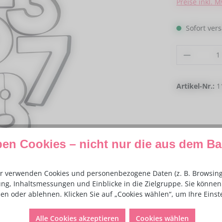
Preise inkl. 
Sofort vers
Produkt
Artikel-Nr.:
1
ben Cookies – nicht nur die aus dem B
r verwenden Cookies und personenbezogene Daten (z. B. Browsing-
ng, Inhaltsmessungen und Einblicke in die Zielgruppe. Sie können 
en oder ablehnen. Klicken Sie auf „Cookies wählen“, um Ihre Eins
Alle Cookies akzeptieren
Cookies wählen