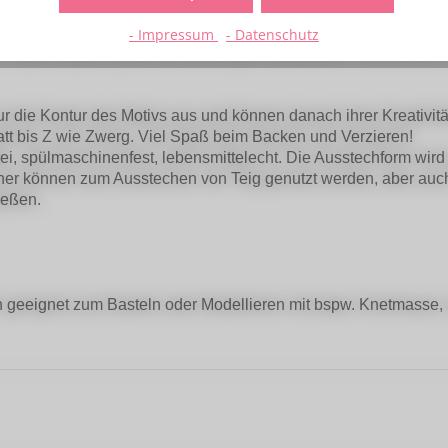
 "Zahl 1""
- Impressum
- Datenschutz
s- oder andere Zahlen als Dekoration verwenden? Mit unseren 
r die Kontur des Motivs aus und können danach ihrer Kreativitä
att bis Z wie Zwerg. Viel Spaß beim Backen und Verzieren!
tfrei, spülmaschinenfest, lebensmittelecht. Die Ausstechform wi
cher können zum Ausstechen von Teig genutzt werden, aber auc
ießen.
 geeignet zum Basteln oder Modellieren mit bspw. Knetmasse, 