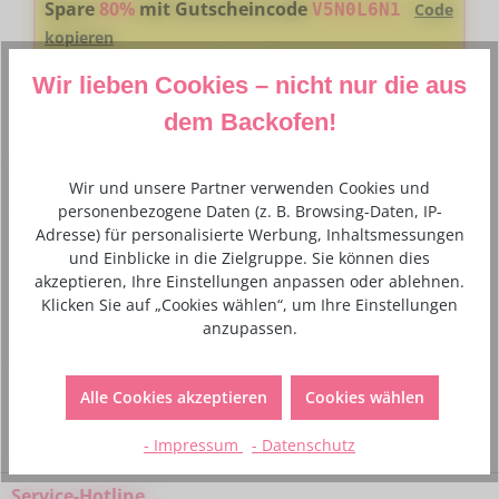
Spare
80%
mit Gutscheincode
V5N0L6N1
Code
kopieren
Den Code fügst du ganz einfach im Warenkorb in das Gutschein-
Feld ein
Wir lieben Cookies – nicht nur die aus
dem Backofen!
Wir und unsere Partner verwenden Cookies und
Beschreibung
personenbezogene Daten (z. B. Browsing-Daten, IP-
Modellierwerkzeug aus hochwertigem Material mit 2
Adresse) für personalisierte Werbung, Inhaltsmessungen
kugelförmigen Enden (Durchmesser ca. 12 mm und ca. 3
und Einblicke in die Zielgruppe. Sie können dies
mm). Um zum Beispiel…
Mehr
akzeptieren, Ihre Einstellungen anpassen oder ablehnen.
Klicken Sie auf „Cookies wählen“, um Ihre Einstellungen
Hersteller- und Sicherheitsinformationen
anzupassen.
Alle Cookies akzeptieren
Cookies wählen
- Impressum
- Datenschutz
Service-Hotline