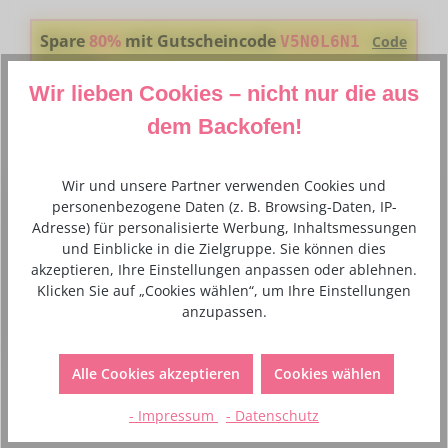
Spare
80%
mit Gutscheincode
V5N0L6N1
Code
kopieren
Den Code fügst du ganz einfach im Warenkorb in das Gutschein-
Wir lieben Cookies – nicht nur die aus
Feld ein
dem Backofen!
Wir und unsere Partner verwenden Cookies und
Beschreibung
personenbezogene Daten (z. B. Browsing-Daten, IP-
Adresse) für personalisierte Werbung, Inhaltsmessungen
Modellierwerkzeug aus hochwertigem Material mit an
und Einblicke in die Zielgruppe. Sie können dies
einem Ende halbrund offen (Bogen), z.B. zum Modellieren
akzeptieren, Ihre Einstellungen anpassen oder ablehnen.
eines Munds, Aush…
Mehr
Klicken Sie auf „Cookies wählen“, um Ihre Einstellungen
anzupassen.
Hersteller- und Sicherheitsinformationen
Alle Cookies akzeptieren
Cookies wählen
- Impressum
- Datenschutz