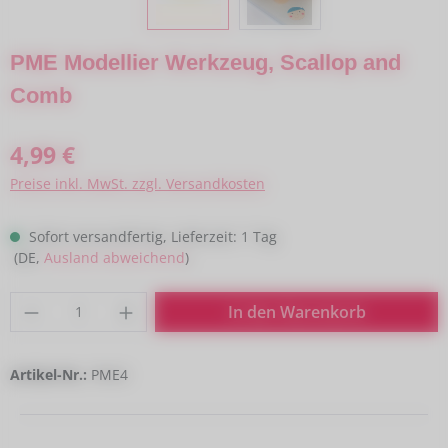
PME Modellier Werkzeug, Scallop and
Comb
Regulärer Preis:
4,99 €
Preise inkl. MwSt. zzgl. Versandkosten
Sofort versandfertig, Lieferzeit: 1 Tag
(DE,
Ausland abweichend
)
Produkt Anzahl: Gib den gewünschten Wert
In den Warenkorb
Artikel-Nr.:
PME4