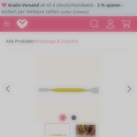
Gratis-Versand
ab 65 € (deutschlandweit) -
2 % sparen
–
Zum Hauptinhalt springen
einfach per Vorkasse zahlen
!
(außer Schweiz)
Alle Produkte
Werkzeuge & Zubehör
Bildergalerie überspringen