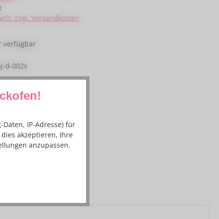
k
MwSt. zzgl. Versandkosten
 verfügbar
j-d-002s
ackofen!
Daten, IP-Adresse) für
dies akzeptieren, Ihre
tellungen anzupassen.