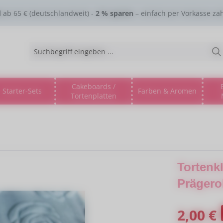
d
ab 65 € (deutschlandweit) -
2 % sparen
– einfach per Vorkasse za
Cakeboards /
Starter-Sets
Farben & Aromen
Tortenplatten
gorie % Sale %
s Dropdown der Kategorie Lebensmitteltinte
ne oder Schließe das Dropdown der Kategorie Esspapier
Tortenk
Prägero
Verkaufspreis
2,00 €