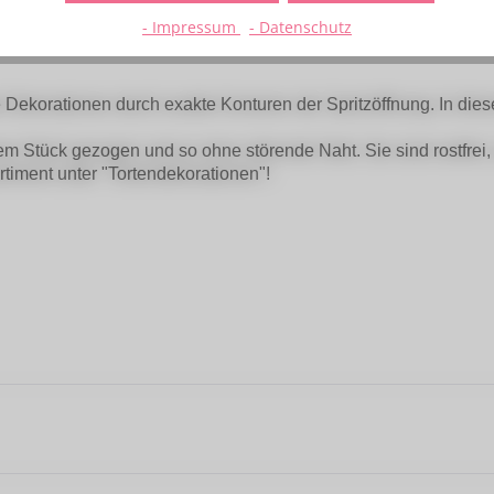
 Sternenzauber Tülle 20mm"
- Impressum
- Datenschutz
te Dekorationen durch exakte Konturen der Spritzöffnung. In die
inem Stück gezogen und so ohne störende Naht. Sie sind rostfrei,
rtiment unter "Tortendekorationen"!