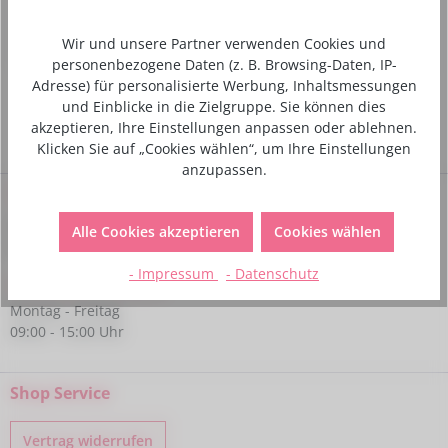
Hersteller- und Sicherheitsinformationen
Wir und unsere Partner verwenden Cookies und
personenbezogene Daten (z. B. Browsing-Daten, IP-
Adresse) für personalisierte Werbung, Inhaltsmessungen
und Einblicke in die Zielgruppe. Sie können dies
akzeptieren, Ihre Einstellungen anpassen oder ablehnen.
Klicken Sie auf „Cookies wählen“, um Ihre Einstellungen
anzupassen.
Service-Hotline
Bei Fragen kannst du uns gerne telefonisch unter folgender
Alle Cookies akzeptieren
Cookies wählen
Nummer kontaktieren:
- Impressum
- Datenschutz
+49 6233 770224
Montag - Freitag
09:00 - 15:00 Uhr
Shop Service
Vertrag widerrufen