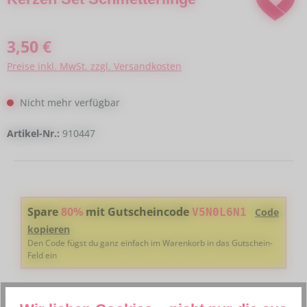
Regulärer Preis:
3,50 €
Preise inkl. MwSt. zzgl. Versandkosten
Nicht mehr verfügbar
Artikel-Nr.:
910447
Spare
80%
mit Gutscheincode
V5N0L6N1
Code
kopieren
Den Code fügst du ganz einfach im Warenkorb in das Gutschein-
Feld ein