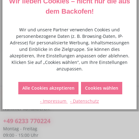
Wir lieben Cookies – nicht nur die aus
Beschreibung
dem Backofen!
Ganze Parks voller Schmetterlinge beweisen, wie schön
und vielfältig diese sanften Wesen sein können.
Wir und unsere Partner verwenden Cookies und
Dekorative Kuchenkerze…
Mehr
personenbezogene Daten (z. B. Browsing-Daten, IP-
Adresse) für personalisierte Werbung, Inhaltsmessungen
Hersteller- und Sicherheitsinformationen
und Einblicke in die Zielgruppe. Sie können dies
akzeptieren, Ihre Einstellungen anpassen oder ablehnen.
Klicken Sie auf „Cookies wählen“, um Ihre Einstellungen
anzupassen.
Alle Cookies akzeptieren
Cookies wählen
Service-Hotline
- Impressum
- Datenschutz
Bei Fragen kannst du uns gerne telefonisch unter folgender
Nummer kontaktieren:
+49 6233 770224
Montag - Freitag
09:00 - 15:00 Uhr