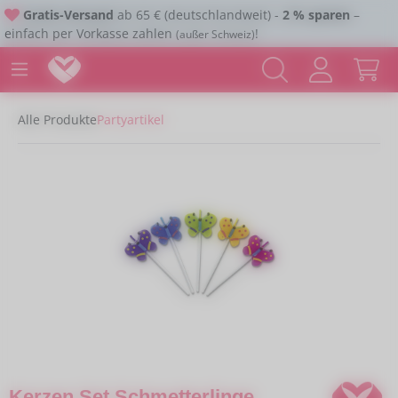
Gratis-Versand
ab 65 € (deutschlandweit) -
2 % sparen
–
Zum Hauptinhalt springen
einfach per Vorkasse zahlen
!
(außer Schweiz)
Alle Produkte
Partyartikel
Bildergalerie überspringen
Kerzen Set Schmetterlinge