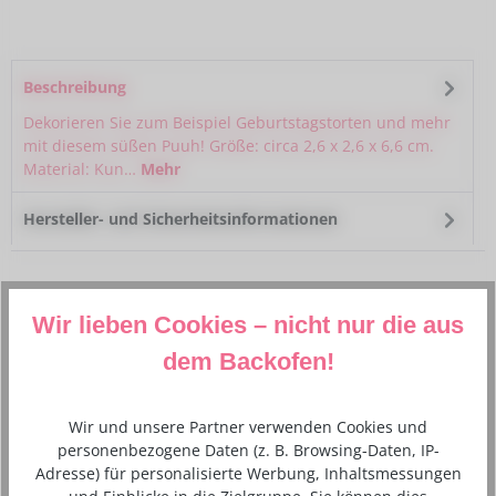
Beschreibung
Dekorieren Sie zum Beispiel Geburtstagstorten und mehr
mit diesem süßen Puuh! Größe: circa 2,6 x 2,6 x 6,6 cm.
Material: Kun…
Mehr
Hersteller- und Sicherheitsinformationen
Wir lieben Cookies – nicht nur die aus
dem Backofen!
Produktgalerie überspringen
Similar Items
Wir und unsere Partner verwenden Cookies und
personenbezogene Daten (z. B. Browsing-Daten, IP-
Adresse) für personalisierte Werbung, Inhaltsmessungen