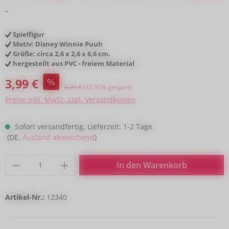
-
Spielfigur
Motiv: Disney Winnie Puuh
Größe: circa 2,6 x 2,6 x 6,6 cm.
hergestellt aus PVC - freiem Material
Verkaufspreis:
3,99 €
%
Regulärer Preis:
6,99 €
(42.92% gespart)
Preise inkl. MwSt. zzgl. Versandkosten
Sofort versandfertig, Lieferzeit: 1-2 Tage
(DE,
Ausland abweichend
)
Produkt Anzahl: Gib den gewünschten Wert
In den Warenkorb
Artikel-Nr.:
12340