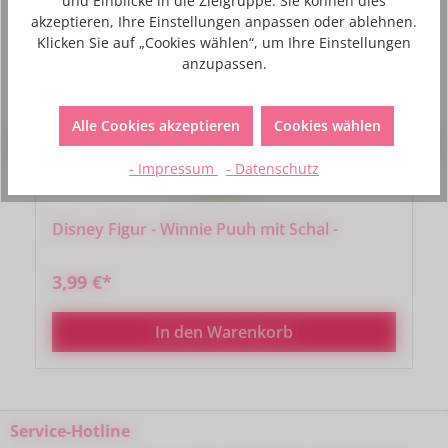
und Einblicke in die Zielgruppe. Sie können dies
Rabatt
%
akzeptieren, Ihre Einstellungen anpassen oder ablehnen.
Klicken Sie auf „Cookies wählen“, um Ihre Einstellungen
anzupassen.
Alle Cookies akzeptieren
Cookies wählen
- Impressum
- Datenschutz
Disney Figur - Winnie Puuh mit Schal -
3,99 €*
In den Warenkorb
Service-Hotline