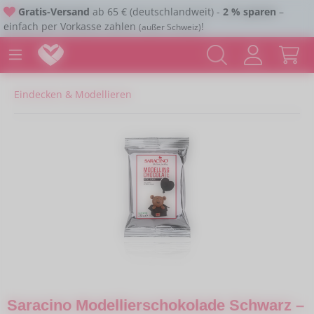
Gratis-Versand
ab 65 € (deutschlandweit) -
2 % sparen
–
Zum Hauptinhalt springen
einfach per Vorkasse zahlen
!
(außer Schweiz)
Eindecken & Modellieren
Bildergalerie überspringen
Saracino Modellierschokolade Schwarz –