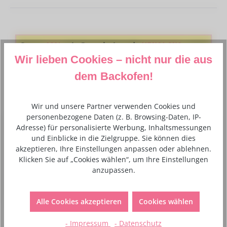
Spare
10%
mit Gutscheincode
V5N0L6N1
Code
Wir lieben Cookies – nicht nur die aus
kopieren
Den Code fügst du ganz einfach im Warenkorb in das Gutschein-
dem Backofen!
Feld ein
Wir und unsere Partner verwenden Cookies und
personenbezogene Daten (z. B. Browsing-Daten, IP-
Adresse) für personalisierte Werbung, Inhaltsmessungen
Beschreibung
und Einblicke in die Zielgruppe. Sie können dies
Die Saracino Modellierschokolade in Schwarz ist eine
akzeptieren, Ihre Einstellungen anpassen oder ablehnen.
hochwertige Alternative zu Fondant und eignet sich ideal
Klicken Sie auf „Cookies wählen“, um Ihre Einstellungen
zum Modellier…
Mehr
anzupassen.
Verantwortlicher Lebensmittelunternehmer
Alle Cookies akzeptieren
Cookies wählen
- Impressum
- Datenschutz