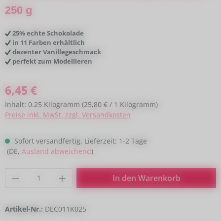
250 g
25% echte Schokolade
in 11 Farben erhältlich
dezenter Vanillegeschmack
perfekt zum Modellieren
Regulärer Preis:
6,45 €
Inhalt:
0.25 Kilogramm
(25,80 € / 1 Kilogramm)
Preise inkl. MwSt. zzgl. Versandkosten
Sofort versandfertig, Lieferzeit: 1-2 Tage
(DE,
Ausland abweichend
)
Produkt Anzahl: Gib den gewünschten Wert
In den Warenkorb
Artikel-Nr.:
DEC011K025