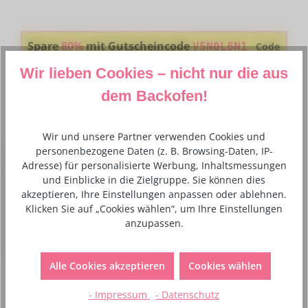
Spare
80%
mit Gutscheincode
V5N0L6N1
Code
kopieren
Wir lieben Cookies – nicht nur die aus
Den Code fügst du ganz einfach im Warenkorb in das Gutschein-
Feld ein
dem Backofen!
Wir und unsere Partner verwenden Cookies und
personenbezogene Daten (z. B. Browsing-Daten, IP-
Beschreibung
Adresse) für personalisierte Werbung, Inhaltsmessungen
und Einblicke in die Zielgruppe. Sie können dies
Der FMM Nelkenausstecher ist ein handliches Werkzeug,
akzeptieren, Ihre Einstellungen anpassen oder ablehnen.
um Nelken schnell und einfach zu machen. Gartennelken
Klicken Sie auf „Cookies wählen“, um Ihre Einstellungen
sind nicht nur a…
Mehr
anzupassen.
Hersteller- und Sicherheitsinformationen
Alle Cookies akzeptieren
Cookies wählen
- Impressum
- Datenschutz