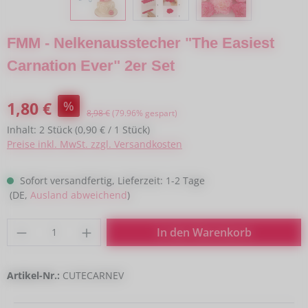
FMM - Nelkenausstecher "The Easiest
Carnation Ever" 2er Set
Verkaufspreis:
1,80 €
%
Regulärer Preis:
8,98 €
(79.96% gespart)
Inhalt:
2 Stück
(0,90 € / 1 Stück)
Preise inkl. MwSt. zzgl. Versandkosten
Sofort versandfertig, Lieferzeit: 1-2 Tage
(DE,
Ausland abweichend
)
Produkt Anzahl: Gib den gewünschten Wert
In den Warenkorb
Artikel-Nr.:
CUTECARNEV