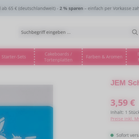
d
ab 65 € (deutschlandweit) -
2 % sparen
– einfach per Vorkasse za
Cakeboards /
Starter-Sets
Farben & Aromen
Tortenplatten
gorie % Sale %
s Dropdown der Kategorie Lebensmitteltinte
ne oder Schließe das Dropdown der Kategorie Esspapier
JEM Sch
Regulärer Pre
3,59 €
Inhalt:
1 Stüc
Preise inkl. 
Sofort vers