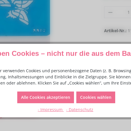
Produkt
Artikel-Nr.:
1
ben Cookies – nicht nur die aus dem B
r verwenden Cookies und personenbezogene Daten (z. B. Browsing-
ng, Inhaltsmessungen und Einblicke in die Zielgruppe. Sie können 
en oder ablehnen. Klicken Sie auf „Cookies wählen“, um Ihre Eins
Alle Cookies akzeptieren
Cookies wählen
- Impressum
- Datenschutz
gs Schablone"