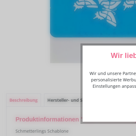
Wir lie
Wir und unsere Partne
personalisierte Werbu
Einstellungen anpass
Beschreibung
Hersteller- und Sicherheitsinformationen
Produktinformationen "JEM Schmetterlin
Schmetterlings Schablone