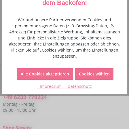
MHD: Ende 09/26Aromatisieren Sie Ihre Buttercreme,
dem Backofen!
Bavaroise, Eiscreme und verschiedene Füllungen mit
diesem Aromastoff von…
Mehr
Wir und unsere Partner verwenden Cookies und
personenbezogene Daten (z. B. Browsing-Daten, IP-
Verantwortlicher Lebensmittelunternehmer
Adresse) für personalisierte Werbung, Inhaltsmessungen
und Einblicke in die Zielgruppe. Sie können dies
akzeptieren, Ihre Einstellungen anpassen oder ablehnen.
Klicken Sie auf „Cookies wählen“, um Ihre Einstellungen
anzupassen.
Service-Hotline
Alle Cookies akzeptieren
Cookies wählen
Bei Fragen kannst du uns gerne telefonisch unter folgender
Nummer kontaktieren:
- Impressum
- Datenschutz
+49 6233 770224
Montag - Freitag
09:00 - 15:00 Uhr
Shop Service