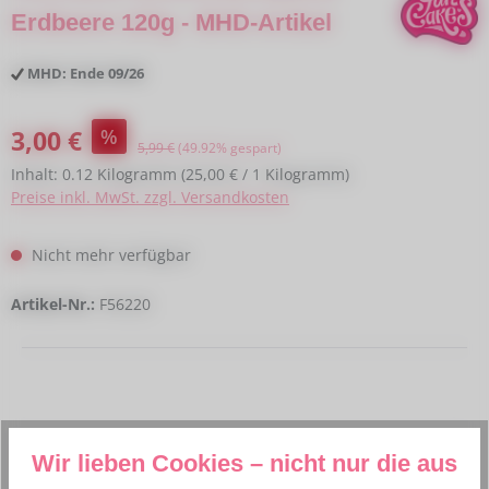
Erdbeere 120g - MHD-Artikel
MHD: Ende 09/26
Verkaufspreis:
3,00 €
%
Regulärer Preis:
5,99 €
(49.92% gespart)
Inhalt:
0.12 Kilogramm
(25,00 € / 1 Kilogramm)
Preise inkl. MwSt. zzgl. Versandkosten
Nicht mehr verfügbar
Artikel-Nr.:
F56220
Beschreibung
Wir lieben Cookies – nicht nur die aus