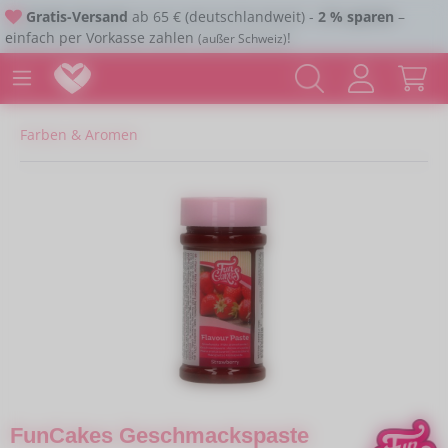
Gratis-Versand
ab 65 € (deutschlandweit) -
2 % sparen
–
Zum Hauptinhalt springen
einfach per Vorkasse zahlen
!
(außer Schweiz)
Farben & Aromen
Bildergalerie überspringen
FunCakes Geschmackspaste