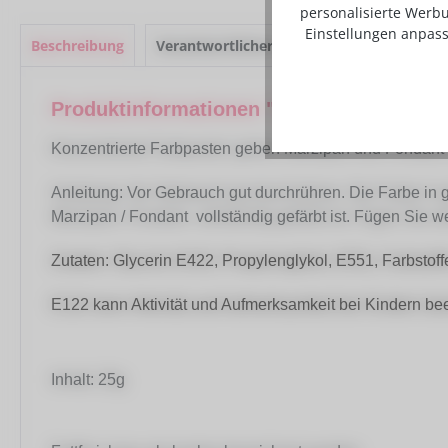
personalisierte Werbu
Einstellungen anpass
Beschreibung
Verantwortlicher Lebensmittelunternehm
Produktinformationen "Sugarflair Pastenf
Konzentrierte Farbpasten geben Marzipan und Fondant 
Anleitung: Vor Gebrauch gut durchrühren. Die Farbe in
Marzipan / Fondant vollständig gefärbt ist. Fügen Sie we
Zutaten: Glycerin E422, Propylenglykol, E551, Farbstof
E122 kann Aktivität und Aufmerksamkeit bei Kindern bee
Inhalt: 25g