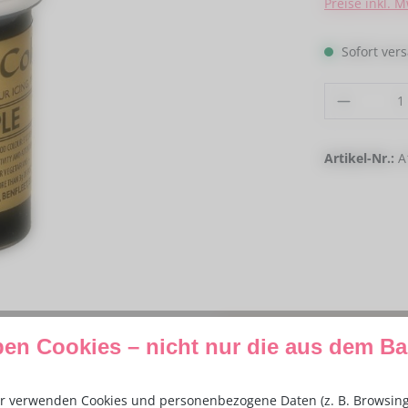
Preise inkl. 
Sofort vers
Produkt
Artikel-Nr.:
A
Spare
20%
mit Gutschei
ben Cookies – nicht nur die aus dem B
Den Code fügst du ganz einfach im
r verwenden Cookies und personenbezogene Daten (z. B. Browsing-