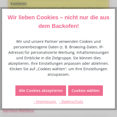
kopieren
Den Code fügst du ganz einfach im Warenkorb in das Gutschein-
Feld ein
Wir lieben Cookies – nicht nur die aus
dem Backofen!
Beschreibung
Wir und unsere Partner verwenden Cookies und
personenbezogene Daten (z. B. Browsing-Daten, IP-
Konzentrierte Farbpasten geben Marzipan und Fondant
Adresse) für personalisierte Werbung, Inhaltsmessungen
schöne natürliche Farben. Anleitung: Die Farbe in geringer
und Einblicke in die Zielgruppe. Sie können dies
Menge durch…
Mehr
akzeptieren, Ihre Einstellungen anpassen oder ablehnen.
Klicken Sie auf „Cookies wählen“, um Ihre Einstellungen
Verantwortlicher Lebensmittelunternehmer
anzupassen.
Alle Cookies akzeptieren
Cookies wählen
- Impressum
- Datenschutz
Service-Hotline