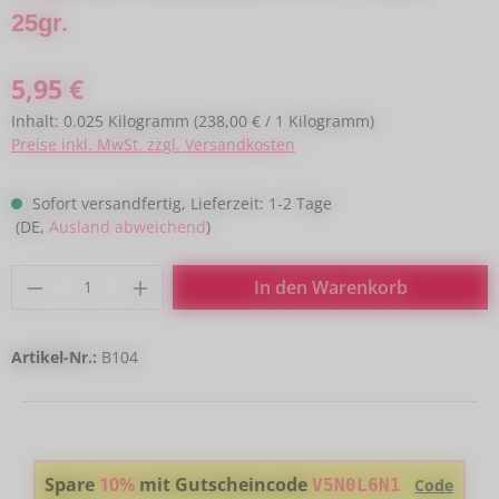
25gr.
Regulärer Preis:
5,95 €
Inhalt:
0.025 Kilogramm
(238,00 € / 1 Kilogramm)
Preise inkl. MwSt. zzgl. Versandkosten
Sofort versandfertig, Lieferzeit: 1-2 Tage
(DE,
Ausland abweichend
)
Produkt Anzahl: Gib den gewünschten Wert
In den Warenkorb
Artikel-Nr.:
B104
Spare
10%
mit Gutscheincode
V5N0L6N1
Code