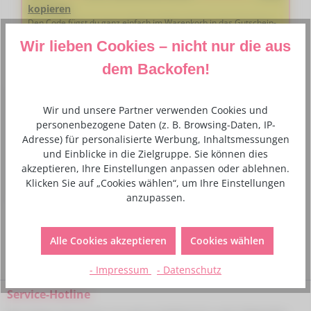
kopieren
Den Code fügst du ganz einfach im Warenkorb in das Gutschein-
Feld ein
Wir lieben Cookies – nicht nur die aus
dem Backofen!
Beschreibung
Wir und unsere Partner verwenden Cookies und
personenbezogene Daten (z. B. Browsing-Daten, IP-
Verleihen Sie Ihren hausgemachten Pralinen mit dieser
Adresse) für personalisierte Werbung, Inhaltsmessungen
Schokoladenfarbe von Sugarflair eine schöne metallische
und Einblicke in die Zielgruppe. Sie können dies
Bronzefarbe. A…
Mehr
akzeptieren, Ihre Einstellungen anpassen oder ablehnen.
Klicken Sie auf „Cookies wählen“, um Ihre Einstellungen
Verantwortlicher Lebensmittelunternehmer
anzupassen.
Alle Cookies akzeptieren
Cookies wählen
- Impressum
- Datenschutz
Service-Hotline