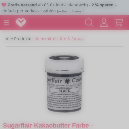
Gratis-Versand
ab 65 € (deutschlandweit) -
2 % sparen
–
Zum Hauptinhalt springen
einfach per Vorkasse zahlen
!
(außer Schweiz)
Alle Produkte
Lebensmittelstifte & Sprays
Bildergalerie überspringen
Sugarflair Kakaobutter Farbe -