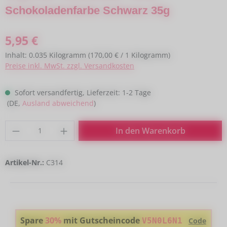
Schokoladenfarbe Schwarz 35g
Regulärer Preis:
5,95 €
Inhalt:
0.035 Kilogramm
(170,00 € / 1 Kilogramm)
Preise inkl. MwSt. zzgl. Versandkosten
Sofort versandfertig, Lieferzeit: 1-2 Tage
(DE,
Ausland abweichend
)
Produkt Anzahl: Gib den gewünschten Wert
In den Warenkorb
Artikel-Nr.:
C314
Spare
30%
mit Gutscheincode
V5N0L6N1
Code