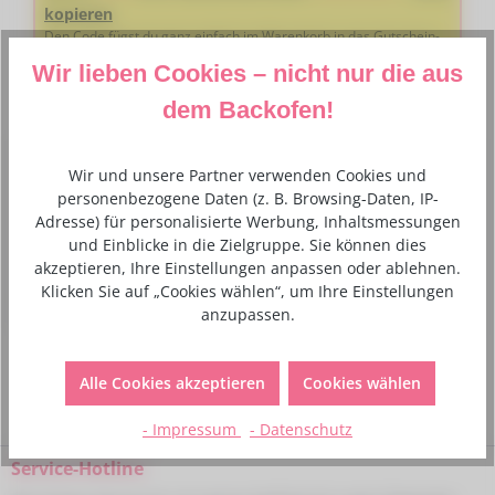
kopieren
Den Code fügst du ganz einfach im Warenkorb in das Gutschein-
Feld ein
Wir lieben Cookies – nicht nur die aus
dem Backofen!
Beschreibung
Wir und unsere Partner verwenden Cookies und
personenbezogene Daten (z. B. Browsing-Daten, IP-
Verleihen Sie Ihren hausgemachten Pralinen mit dieser
Adresse) für personalisierte Werbung, Inhaltsmessungen
Schokoladenfarbe von Sugarflair eine schöne metallische
und Einblicke in die Zielgruppe. Sie können dies
Bronzefarbe. A…
Mehr
akzeptieren, Ihre Einstellungen anpassen oder ablehnen.
Klicken Sie auf „Cookies wählen“, um Ihre Einstellungen
Verantwortlicher Lebensmittelunternehmer
anzupassen.
Alle Cookies akzeptieren
Cookies wählen
- Impressum
- Datenschutz
Service-Hotline