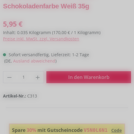
Schokoladenfarbe Weiß 35g
Regulärer Preis:
5,95 €
Inhalt:
0.035 Kilogramm
(170,00 € / 1 Kilogramm)
Preise inkl. MwSt. zzgl. Versandkosten
Sofort versandfertig, Lieferzeit: 1-2 Tage
(DE,
Ausland abweichend
)
Produkt Anzahl: Gib den gewünschten Wert
In den Warenkorb
Artikel-Nr.:
C313
Spare
30%
mit Gutscheincode
V5N0L6N1
Code