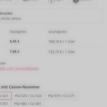
 Drucker
, IP4700, MP550
Stückpreis
Grundpreis
8,45 €
768,18 € / 1 Liter
7,95 €
722,73 € / 1 Liter
iter
MwSt. zzgl. Versandkosten
auswählen
l mit Canon-Nummer
LI-521
PGI-525 / CLI-526
PGI-570 / CLI-571
LI-551
PGI-580 / CLI-581