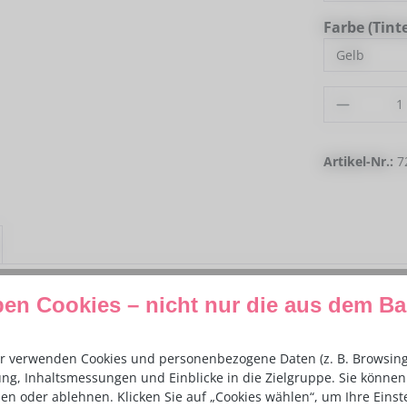
Farbe (Tint
Produkt
Artikel-Nr.:
7
ben Cookies – nicht nur die aus dem B
 in Patronen kompatibel mit Canon"
 dir farbintensive, detailreiche Drucke im
Lebensmitteldruck
– id
d
Meringue Sheets
.
r verwenden Cookies und personenbezogene Daten (z. B. Browsing-
ng, Inhaltsmessungen und Einblicke in die Zielgruppe. Sie können 
en oder ablehnen. Klicken Sie auf „Cookies wählen“, um Ihre Eins