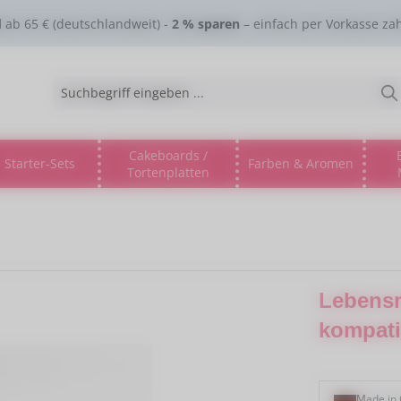
d
ab 65 € (deutschlandweit) -
2 % sparen
– einfach per Vorkasse za
Cakeboards /
Starter-Sets
Farben & Aromen
Tortenplatten
gorie % Sale %
s Dropdown der Kategorie Lebensmitteltinte
ne oder Schließe das Dropdown der Kategorie Esspapier
Lebensm
kompati
Made in