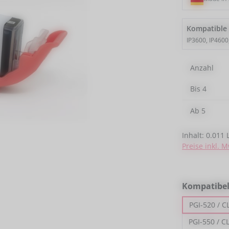
Kompatible
IP3600, IP4600
Anzahl
Bis
4
Ab
5
Inhalt:
0.011 L
Preise inkl. 
Kompatibe
PGI-520 / C
PGI-550 / C