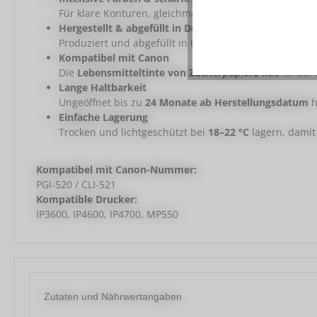
Für klare Konturen, gleichmäßige Farbflächen und ho
Hergestellt & abgefüllt in Deutschland
Produziert und abgefüllt in Deutschland – für gleichb
Kompatibel mit Canon
Die
Lebensmitteltinte von Zuckerpapier24.de
ist auf
Lange Haltbarkeit
Ungeöffnet bis zu
24 Monate ab Herstellungsdatum
h
Einfache Lagerung
Trocken und lichtgeschützt bei
18–22 °C
lagern, damit 
Kompatibel mit Canon-Nummer:
PGI-520 / CLI-521
Kompatible Drucker:
IP3600
, IP4600
, IP4700
, MP550
Zutaten und Nährwertangaben