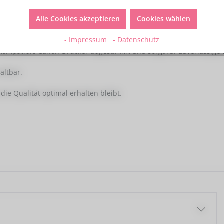
chwertige Ergebnisse beim Lebensmitteldruck.
Alle Cookies akzeptieren
Cookies wählen
leibende Qualität und hohe Sicherheit.
- Impressum
- Datenschutz
 kompatible Canon-Drucker abgestimmt und sorgt für zuverlässige
altbar.
die Qualität optimal erhalten bleibt.