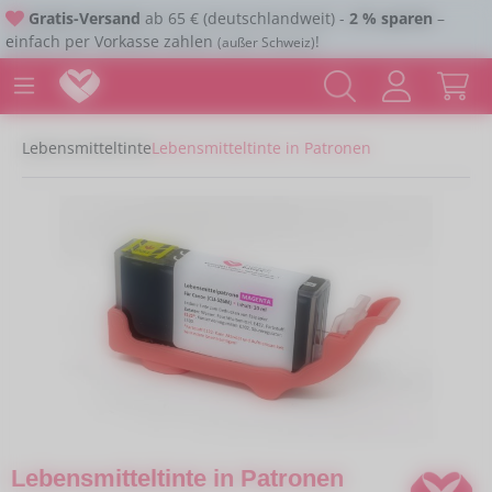
Gratis-Versand
ab 65 € (deutschlandweit) -
2 % sparen
–
Zum Hauptinhalt springen
einfach per Vorkasse zahlen
!
(außer Schweiz)
Lebensmitteltinte
Lebensmitteltinte in Patronen
Bildergalerie überspringen
Lebensmitteltinte in Patronen