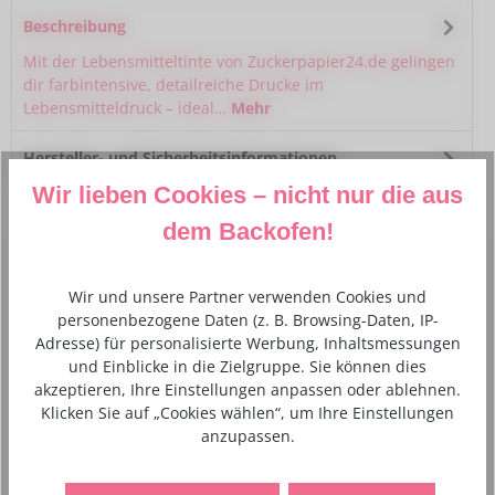
Beschreibung
Mit der Lebensmitteltinte von Zuckerpapier24.de gelingen
dir farbintensive, detailreiche Drucke im
Lebensmitteldruck – ideal…
Mehr
Hersteller- und Sicherheitsinformationen
Wir lieben Cookies – nicht nur die aus
dem Backofen!
Wir und unsere Partner verwenden Cookies und
Zutaten und Nährwertangaben
personenbezogene Daten (z. B. Browsing-Daten, IP-
Adresse) für personalisierte Werbung, Inhaltsmessungen
und Einblicke in die Zielgruppe. Sie können dies
Warnhinweise und Höchstmengenangabe für
akzeptieren, Ihre Einstellungen anpassen oder ablehnen.
Lebensmittelzusatzstoffe
Klicken Sie auf „Cookies wählen“, um Ihre Einstellungen
anzupassen.
Für die Färbung von Lebensmitteln im Rahmen
gewerblicher Weiterverarbeitung. Nicht für den Verkauf
im Einzelhandel bestimmt!