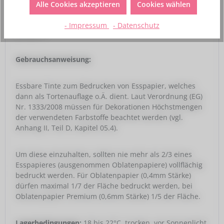
Alle Cookies akzeptieren
Cookies wählen
Lebensmitteltinte ist nicht für den direkten Verzehr
- Impressum
- Datenschutz
geeignet!
Gebrauchsanweisung:
Essbare Tinte zum Bedrucken von Esspapier, welches
dann als Tortenauflage o.Ä. dient. Laut Verordnung (EG)
Nr. 1333/2008 müssen für Dekorationen Höchstmengen
der verwendeten Farbstoffe beachtet werden (vgl.
Anhang II, Teil D, Kapitel 05.4).
Um diese einzuhalten, sollten nie mehr als 2/3 eines
Esspapieres (ausgenommen Oblatenpapiere) vollflächig
bedruckt werden. Für Oblatenpapier (0,4mm Stärke)
dürfen maximal 1/7 der Fläche bedruckt werden, bei
Oblatenpapier Premium (0,6mm Stärke) 1/5 der Fläche.
Lagerbedingungen:
18 bis 22°C, trocken, vor Sonnenlicht