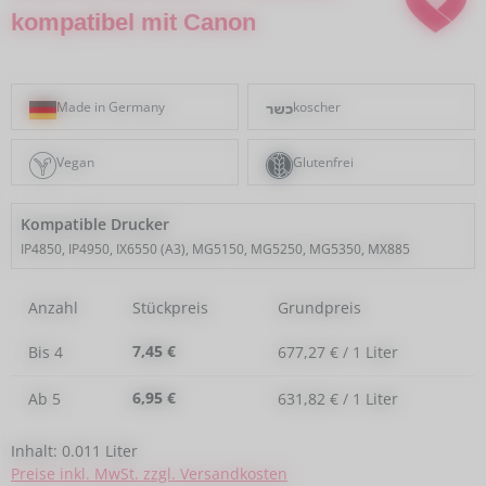
kompatibel mit Canon
Made in Germany
koscher
Vegan
Glutenfrei
Kompatible Drucker
IP4850, IP4950, IX6550 (A3), MG5150, MG5250, MG5350, MX885
Anzahl
Stückpreis
Grundpreis
7,45 €
Bis
4
677,27 € / 1 Liter
6,95 €
Ab
5
631,82 € / 1 Liter
Inhalt:
0.011 Liter
Preise inkl. MwSt. zzgl. Versandkosten