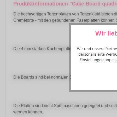
Produktinformationen "Cake Board quadra
Die hochwertigen Tortenplatten von Tortenkleid bieten di
Cremétorte - mit den gebundenen Faserplatten können 
Wir lie
Wir und unsere Partne
Die 4 mm starken Kuchenplatten sind mit einer lebensmit
personalisierte Werbu
Einstellungen anpass
Die Boards sind bei normalen Gebrauch mehrfach verw
Die Platten sind nicht Spülmaschinen geeignet und sollte
werden können.