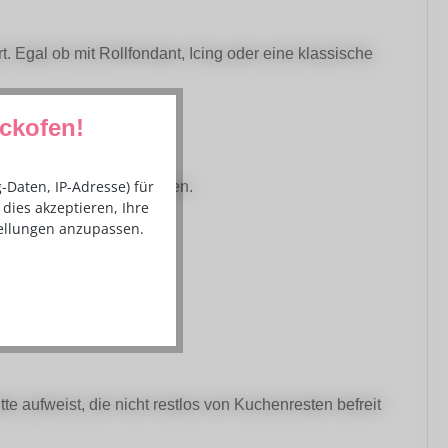
. Egal ob mit Rollfondant, Icing oder eine klassische
ackofen!
Daten, IP-Adresse) für
t mit weißem Papier bezogen.
dies akzeptieren, Ihre
tellungen anzupassen.
te aufweist, die nicht restlos von Kuchenresten befreit