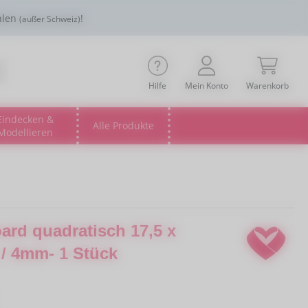
hlen
!
(außer Schweiz)
Hilfe
Mein Konto
Warenkorb
Eindecken &
Alle Produkte
Modellieren
Öffne oder Schließe das Dropdown der Kategorie
Öffne oder Schließe das Drop
ard quadratisch 17,5 x
 / 4mm- 1 Stück
is: