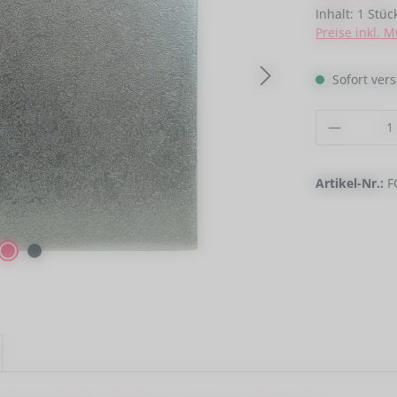
Inhalt:
1 Stüc
Preise inkl. 
Sofort vers
Produkt
Artikel-Nr.:
F