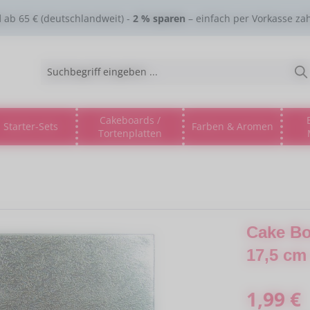
d
ab 65 € (deutschlandweit) -
2 % sparen
– einfach per Vorkasse za
Cakeboards /
Starter-Sets
Farben & Aromen
Tortenplatten
gorie % Sale %
s Dropdown der Kategorie Lebensmitteltinte
ne oder Schließe das Dropdown der Kategorie Esspapier
Cake Bo
17,5 cm
Regulärer Pre
1,99 €