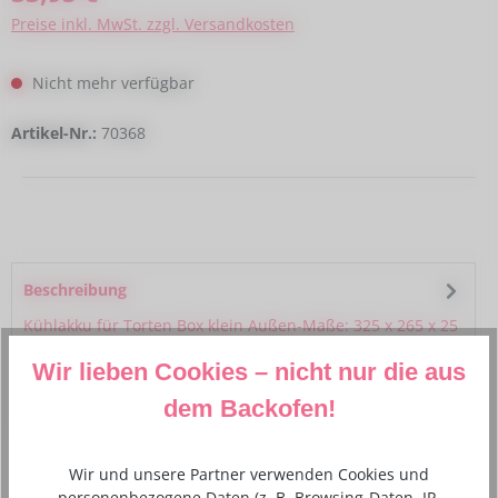
Preise inkl. MwSt. zzgl. Versandkosten
Nicht mehr verfügbar
Artikel-Nr.:
70368
Beschreibung
Kühlakku für Torten Box klein Außen-Maße: 325 x 265 x 25
mm Innen-Maße: GN 1/2
Mehr
Wir lieben Cookies – nicht nur die aus
Hersteller- und Sicherheitsinformationen
dem Backofen!
Wir und unsere Partner verwenden Cookies und
personenbezogene Daten (z. B. Browsing-Daten, IP-