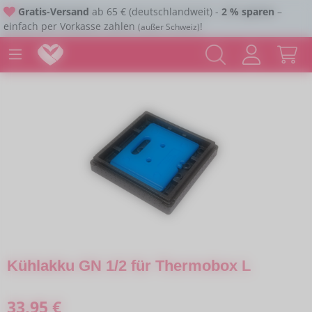
Gratis-Versand
ab 65 € (deutschlandweit) -
2 % sparen
–
Zum Hauptinhalt springen
einfach per Vorkasse zahlen
!
(außer Schweiz)
Bildergalerie überspringen
Kühlakku GN 1/2 für Thermobox L
Regulärer Preis:
33,95 €