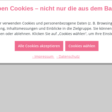
taben Mix - 100g - MHD-Artikel"
ben Cookies – nicht nur die aus dem B
r verwenden Cookies und personenbezogene Daten (z. B. Browsing-
Ihre Torte oder anderen Leckereien zur Einschulung.
Von A-Z ka
ng, Inhaltsmessungen und Einblicke in die Zielgruppe. Sie können 
dergeburtstag.
en oder ablehnen. Klicken Sie auf „Cookies wählen“, um Ihre Eins
Alle Cookies akzeptieren
Cookies wählen
rbstoffe:Riboflavin (E101), Echtes Karmin (E120), Indigotin 
- Impressum
- Datenschutz