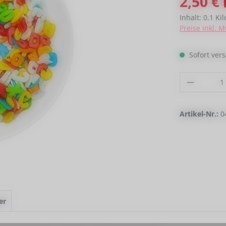
2,50 €
Inhalt:
0.1 K
Preise inkl. 
Sofort vers
Produkt
Artikel-Nr.:
0
er