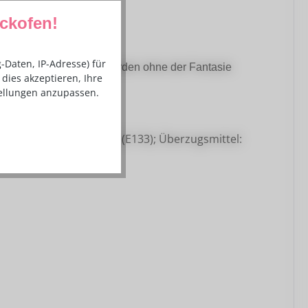
ackofen!
Daten, IP-Adresse) für
nn jedes Wort gelegt werden ohne der Fantasie
dies akzeptieren, Ihre
tellungen anzupassen.
(E132), Brillantblau FCF (E133); Überzugsmittel: