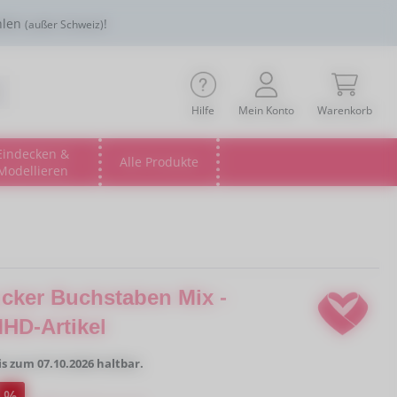
hlen
!
(außer Schweiz)
Hilfe
Mein Konto
Warenkorb
Eindecken &
Alle Produkte
Modellieren
Öffne oder Schließe das Dropdown der Kategorie
Öffne oder Schließe das Drop
cker Buchstaben Mix -
MHD-Artikel
bis zum 07.10.2026 haltbar.
:
%