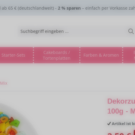
d
ab 65 € (deutschlandweit) -
2 % sparen
– einfach per Vorkasse za
Cakeboards /
Starter-Sets
Farben & Aromen
Tortenplatten
gorie % Sale %
s Dropdown der Kategorie Lebensmitteltinte
ne oder Schließe das Dropdown der Kategorie Esspapier
 Mix
Dekorzu
100g - 
Artikel ist 
Verkaufspreis