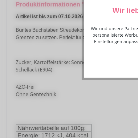
Produktinformationen "Dekorzucker Buchs
Wir lie
Artikel ist bis zum 07.10.2026 haltbar.
Wir und unsere Partne
Buntes Buchstaben Streudekor aus Zucker - Perfekt für 
personalisierte Werbu
Grenzen zu setzen. Perfekt für den Schulanfang und Kin
Einstellungen anpass
Zucker; Kartoffelstärke; Sonnenblumenöl; Reismehl; Fa
Schellack (E904)
AZO-frei
Ohne Gentechnik
Nährwerttabelle auf 100g:
Energie: 1712 kJ, 404 kcal