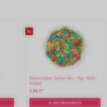
Rabatt
%
g
Dekorzucker Zahlen Mix - 1kg - MHD-
Artikel
5,90 €*
In den Warenkorb