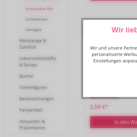
Streudekor Mix
Schokolinsen
Wir lie
Rabatt
sonstiges
%
Werkzeuge &
Zubehör
Wir und unsere Partne
personalisierte Werbu
Lebensmittelstifte
Einstellungen anpass
& Sprays
Bücher
Tortenfiguren
Dekorzucker Buchsta
MHD-Artikel
Backmischungen
2,50 €*
Partyartikel
Verpacken &
In den W
Präsentieren