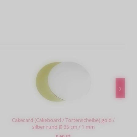
Cakecard (Cakeboard / Tortenscheibe) gold /
silber rund Ø 35 cm / 1 mm
0,60 €*