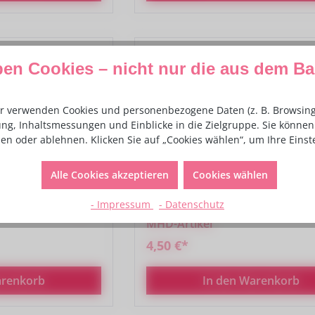
ben Cookies – nicht nur die aus dem B
Rabatt
%
r verwenden Cookies und personenbezogene Daten (z. B. Browsing-
ng, Inhaltsmessungen und Einblicke in die Zielgruppe. Sie können 
en oder ablehnen. Klicken Sie auf „Cookies wählen“, um Ihre Eins
Alle Cookies akzeptieren
Cookies wählen
- Impressum
- Datenschutz
ben Mix - 100g -
Dekorzucker Buchstaben Mix - 
MHD-Artikel
4,50 €*
arenkorb
In den Warenkorb