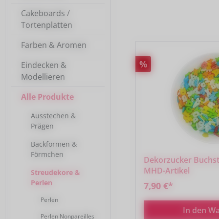
Cakeboards /
Tortenplatten
Farben & Aromen
Rabatt
%
Eindecken &
Modellieren
Alle Produkte
Ausstechen &
Prägen
Backformen &
Förmchen
Dekorzucker Buchsta
MHD-Artikel
Streudekore &
Perlen
7,90 €*
Perlen
In den W
Perlen Nonpareilles