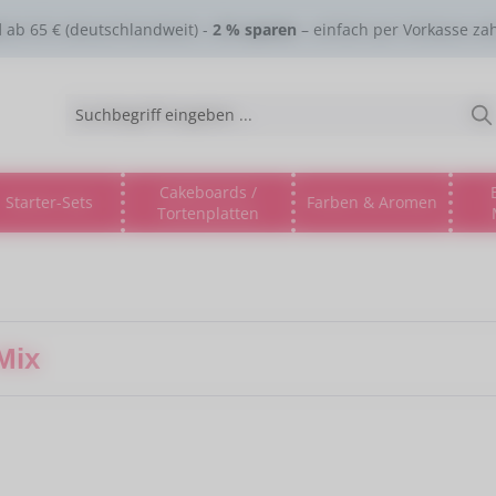
d
ab 65 € (deutschlandweit) -
2 % sparen
– einfach per Vorkasse za
Cakeboards /
Starter-Sets
Farben & Aromen
Tortenplatten
gorie % Sale %
s Dropdown der Kategorie Lebensmitteltinte
ne oder Schließe das Dropdown der Kategorie Esspapier
Mix