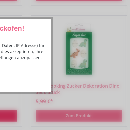
ackofen!
Daten, IP-Adresse) für
dies akzeptieren, Ihre
tellungen anzupassen.
500g -
Scrapcooking Zucker Dekoration Dino
Set 6 Stück
5,99 €*
Zum Produkt