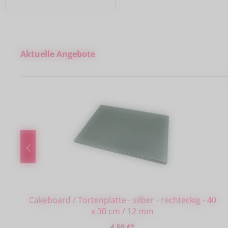
Produktgalerie überspringen
Aktuelle Angebote
Cakeboard / Tortenplatte - silber - rechteckig - 40
x 30 cm / 12 mm
4,50 €*