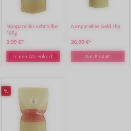
Nonpareilles echt Silber
Nonpareilles Gold 1kg
100g
3,99 €*
26,99 €*
In den Warenkorb
Zum Produkt
Rabatt
%